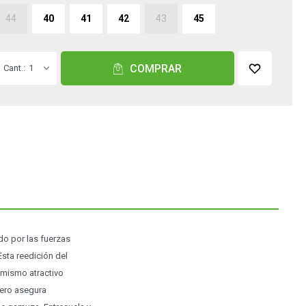
44
40
41
42
43
45
COMPRAR
1
do por las fuerzas
sta reedición del
 mismo atractivo
uero asegura