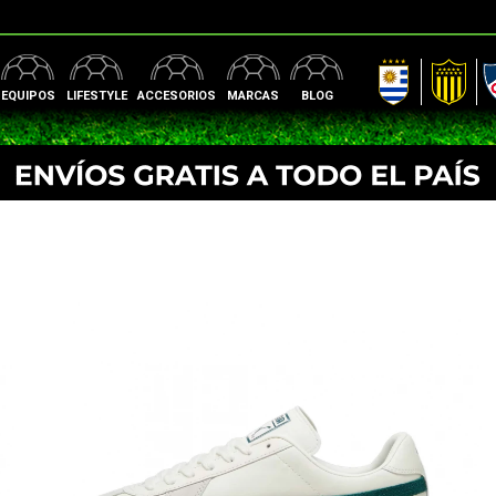
AUF
Peñarol
Nac
EQUIPOS
LIFESTYLE
ACCESORIOS
MARCAS
BLOG