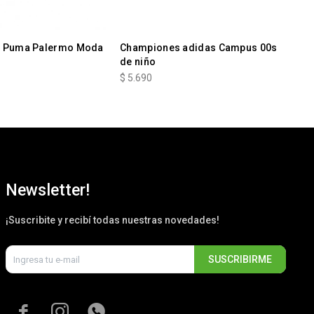
 Puma Palermo Moda
Championes adidas Campus 00s
Ch
de niño
$
5
$
5.690
Newsletter!
¡Suscribite y recibí todas nuestras novedades!
SUSCRIBIRME


