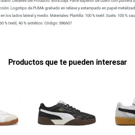
iario. Detalles del Producto: Bota baja. Parte superior de cuero con puntera 
cción. Logotipo de PUMA grabado en relieve y estampado en papel metalizado e
n los lados lateral y medio. Materiales: Plantilla: 100 % textil. Suela: 100 % ca
0 % textil, 40 % sintético. Código: 386607
Productos que te pueden interesar