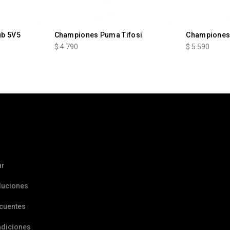
ub 5V5
Championes Puma Tifosi
Championes
$
4.790
$
5.590
ar
luciones
ecuentes
ndiciones