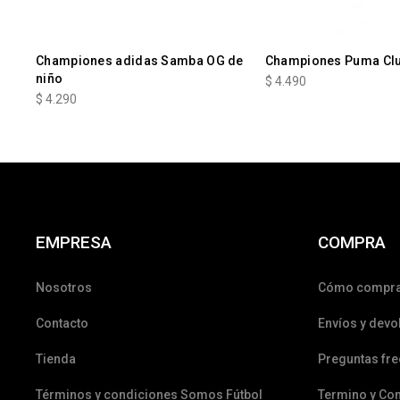
Championes adidas Samba OG de
Championes Puma Cl
niño
$
4.490
$
4.290
EMPRESA
COMPRA
Nosotros
Cómo compr
Contacto
Envíos y devo
Tienda
Preguntas fr
Términos y condiciones Somos Fútbol
Termino y Co