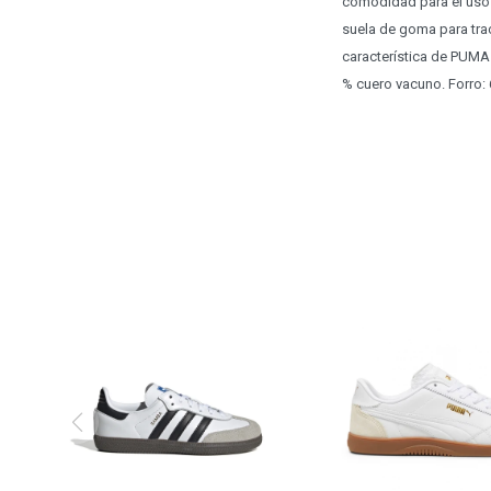
comodidad para el uso d
suela de goma para tra
característica de PUMA e
% cuero vacuno. Forro: 6