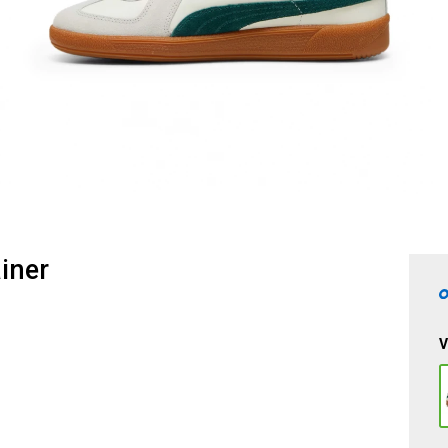
iner
V