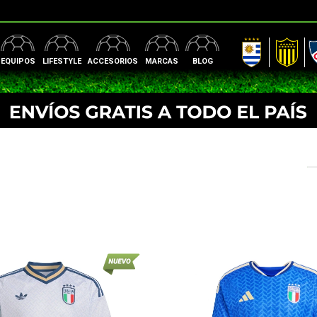
AUF
Peñarol
Nac
EQUIPOS
LIFESTYLE
ACCESORIOS
MARCAS
BLOG