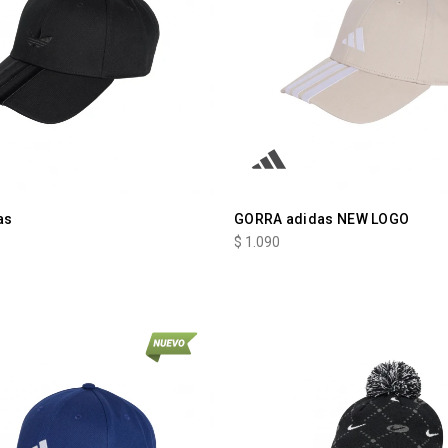
as
GORRA adidas NEW LOGO
$
1.090