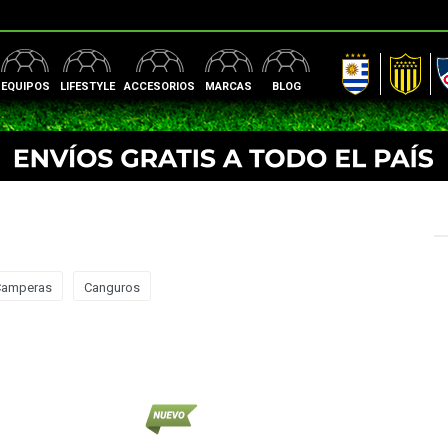
AUF
Peñarol
Nac
EQUIPOS
LIFESTYLE
ACCESORIOS
MARCAS
BLOG
Camperas
Canguros