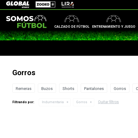
Zooko
Global Sports
Lira
CALZADO DE FÚTBOL
ENTRENAMIENTO Y JUEGO
Gorros
Remeras
Buzos
Shorts
Pantalones
Gorros
Quitar filtros
Filtrando por:
Indumentaria
Gorros