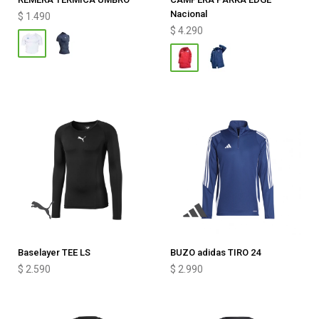
Nacional
$
1.490
$
4.290
Baselayer TEE LS
BUZO adidas TIRO 24
$
2.590
$
2.990