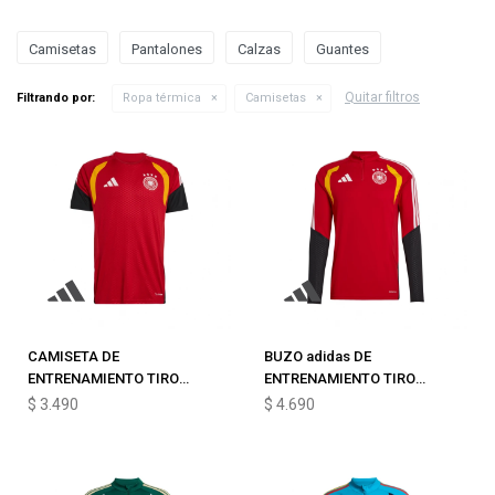
Camisetas
Pantalones
Calzas
Guantes
Quitar filtros
Filtrando por:
Ropa térmica
Camisetas
CAMISETA DE
BUZO adidas DE
ENTRENAMIENTO TIRO
ENTRENAMIENTO TIRO
ALEMANIA 26
TRAINING ALEMANIA 26
$
3.490
$
4.690