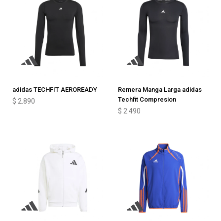
adidas TECHFIT AEROREADY
Remera Manga Larga adidas
Techfit Compresion
$
2.890
$
2.490