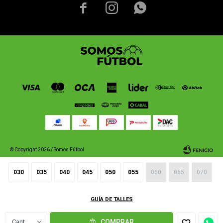



© Copyright 2026 / Somos Fútbol
030
035
040
045
050
055
060
065
070
GUÍA DE TALLES
Fenicio
1
COMPRAR