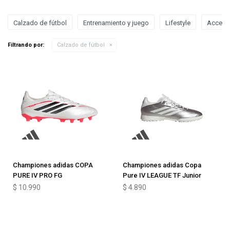
Calzado de fútbol
Entrenamiento y juego
Lifestyle
Acceso
Filtrando por:
Calzado de fútbol
Championes adidas COPA
Championes adidas Copa
PURE IV PRO FG
Pure IV LEAGUE TF Junior
$
10.990
$
4.890