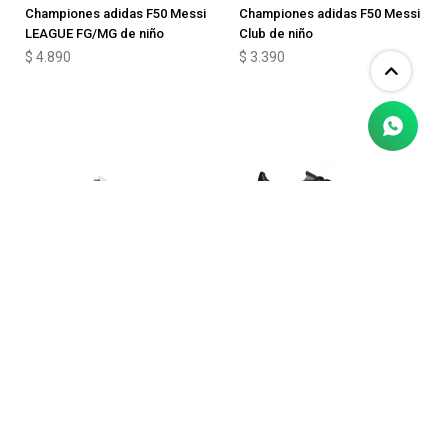
LEAGUE FG/MG de niño
Club de niño
$
4.890
$
3.390
Championes adidas F50 Messi
Championes adidas Copa
FG/MG de Niño
Pure IV FG/MG
$
3.390
$
4.290