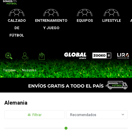
CALZADO
ENTRENAMIENTO
EQUIPOS
LIFESTYLE
DE
Y JUEGO
FÚTBOL
Zooko
Global Sports
Lira

Tiendas
Nosotros
Alemania
Recomendados