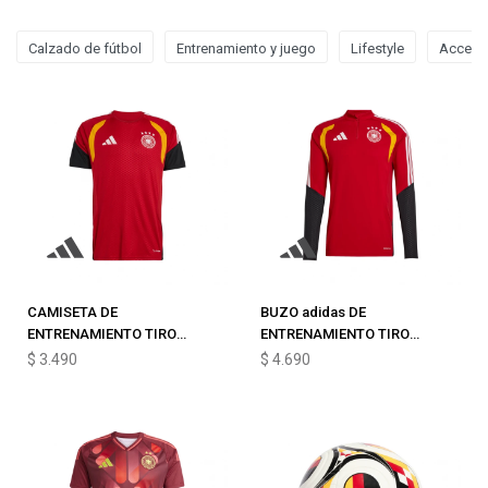
Calzado de fútbol
Entrenamiento y juego
Lifestyle
Acceso
CAMISETA DE
BUZO adidas DE
ENTRENAMIENTO TIRO
ENTRENAMIENTO TIRO
ALEMANIA 26
TRAINING ALEMANIA 26
$
3.490
$
4.690