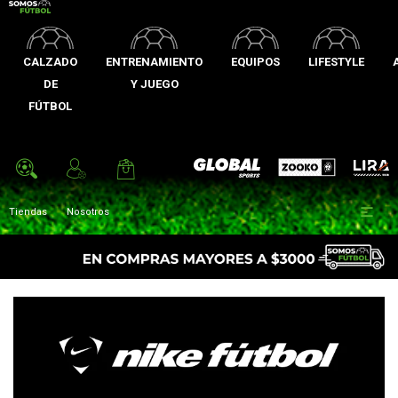
CALZADO
ENTRENAMIENTO
EQUIPOS
LIFESTYLE
DE
Y JUEGO
FÚTBOL
Zooko
Global Sports
Lira

Tiendas
Nosotros