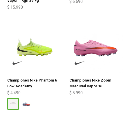
Vapor 1 Rgn Se Fg
$
6.690
$
15.990
Championes Nike Phantom 6
Championes Nike Zoom
Low Academy
Mercurial Vapor 16
$
4.490
$
5.990