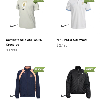
Camiseta Nike AUF WC26
NIKE POLO AUF WC26
Crest tee
$
2.490
$
1.990