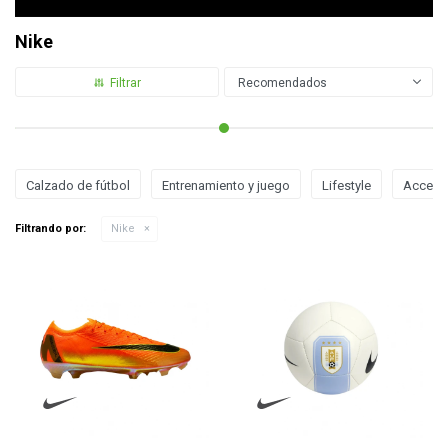
Nike
Recomendados
Calzado de fútbol
Entrenamiento y juego
Lifestyle
Acceso
Filtrando por:
Nike