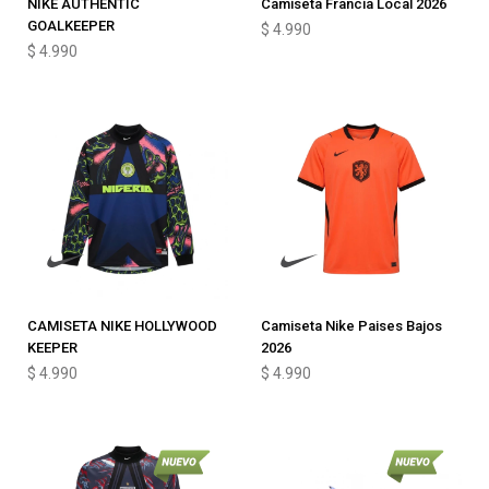
NIKE AUTHENTIC
Camiseta Francia Local 2026
GOALKEEPER
$
4.990
$
4.990
CAMISETA NIKE HOLLYWOOD
Camiseta Nike Paises Bajos
KEEPER
2026
$
4.990
$
4.990