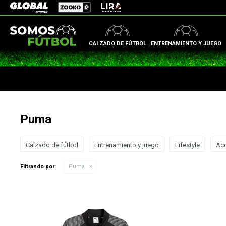
Zooko
Global Sports
Lira
CALZADO DE FÚTBOL
ENTRENAMIENTO Y JUEGO
Puma
Calzado de fútbol
Entrenamiento y juego
Lifestyle
Ac
Filtrando por:
Puma