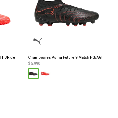
TT JR de
Championes Puma Future 9 Match FG/AG
$
5.990