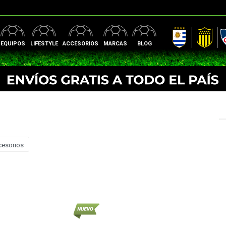
AUF
Peñarol
Nac
EQUIPOS
LIFESTYLE
ACCESORIOS
MARCAS
BLOG
cesorios