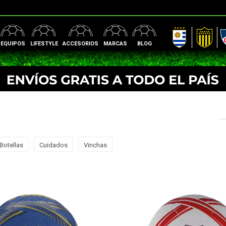
AUF
Peñarol
Nac
EQUIPOS
LIFESTYLE
ACCESORIOS
MARCAS
BLOG
Botellas
Cuidados
Vinchas