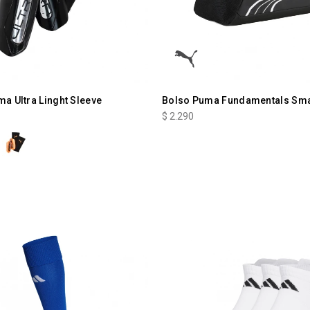
ma Ultra Linght Sleeve
Bolso Puma Fundamentals Sma
$
2.290