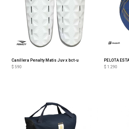
Canillera Penalty Matis Juv x bct-u
PELOTA EST
$
590
$
1.290