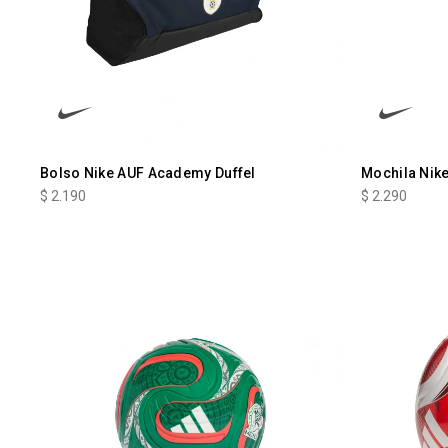
Bolso Nike AUF Academy Duffel
Mochila Nik
$
2.190
$
2.290