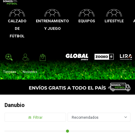
CALZADO
ENTRENAMIENTO
EQUIPOS
LIFESTYLE
DE
Y JUEGO
FÚTBOL
Zooko
Global Sports
Lira

Tiendas
Nosotros
Danubio
Recomendados