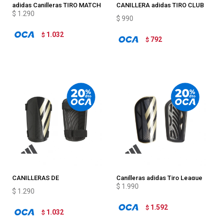
adidas Canilleras TIRO MATCH
CANILLERA adidas TIRO CLUB
$
1.290
SHIN GUARDS
$
990
1.032
$
792
$
CANILLERAS DE
Canilleras adidas Tiro League
$
1.990
ENTRENAMIENTO adidas TIRO
$
1.290
1.592
$
1.032
$