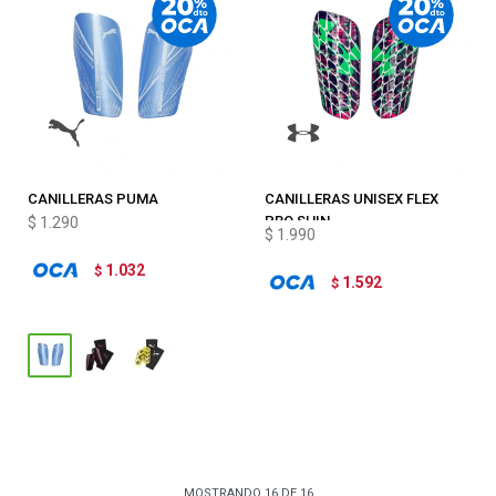
CANILLERAS PUMA
CANILLERAS UNISEX FLEX
ATTACANTO
PRO SHIN
$
1.290
$
1.990
1.032
$
1.592
$
MOSTRANDO
16
DE
16