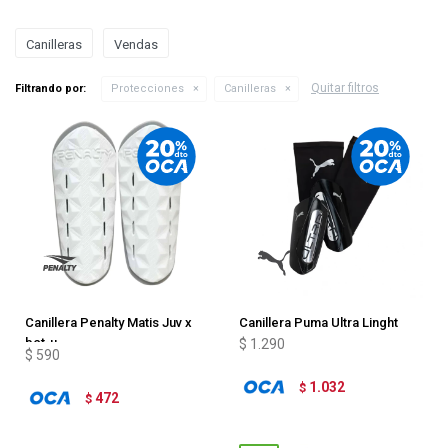
Canilleras
Vendas
Quitar filtros
Filtrando por:
Protecciones
Canilleras
Canillera Penalty Matis Juv x
Canillera Puma Ultra Linght
bct-u
Sleeve
$
1.290
$
590
1.032
$
472
$