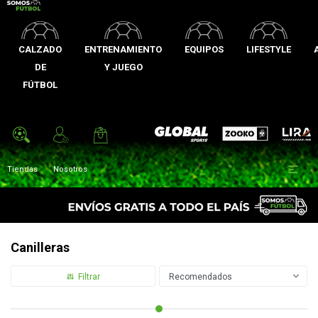
CALZADO
ENTRENAMIENTO
EQUIPOS
LIFESTYLE
DE
Y JUEGO
FÚTBOL
Zooko
Global Sports
Lira

Tiendas
Nosotros
Canilleras
Recomendados