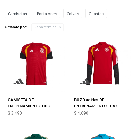
Camisetas
Pantalones
Calzas
Guantes
Filtrando por:
Ropa térmica
CAMISETA DE
BUZO adidas DE
ENTRENAMIENTO TIRO
ENTRENAMIENTO TIRO
ALEMANIA 26
TRAINING ALEMANIA 26
$
3.490
$
4.690