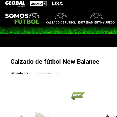
Zooko
Global Sports
Lira
CALZADO DE FÚTBOL
ENTRENAMIENTO Y JUEGO
Calzado de fútbol New Balance
Filtrando por:
New Balance