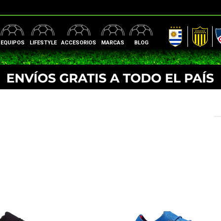
AUF
Peñarol
Nac
EQUIPOS
LIFESTYLE
ACCESORIOS
MARCAS
BLOG