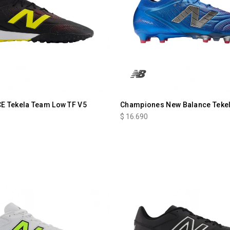
 Tekela Team Low TF V5
Championes New Balance Teke
$
16.690