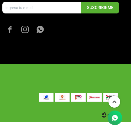
SUSCRIBIRME


