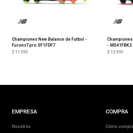
Championes New Balance de Futbol -
Championes 
Furonv7 pro SF1FDF7
- MS41FBK2
$
11.990
$
13.990
EMPRESA
COMPRA
Nosotros
Cómo compr