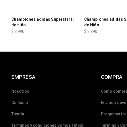
Championes adidas Superstar II
Championes adidas Su
de niño
de Niño
$
3.990
$
3.990
EMPRESA
COMPRA
Nosotros
Cómo compr
Contacto
Envíos y devo
Tienda
Preguntas fr
Términos y condiciones Somos Fútbol
Termino y Co