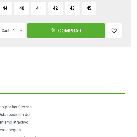
44
40
41
42
43
45
COMPRAR
1
do por las fuerzas
sta reedición del
 mismo atractivo
uero asegura