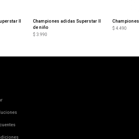
perstar II
Championes adidas Superstar II
Championes
de niño
$
4.490
$
3.990
ar
luciones
ecuentes
ndiciones