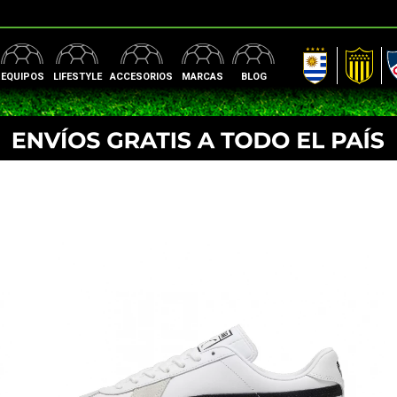
AUF
Peñarol
Nac
EQUIPOS
LIFESTYLE
ACCESORIOS
MARCAS
BLOG