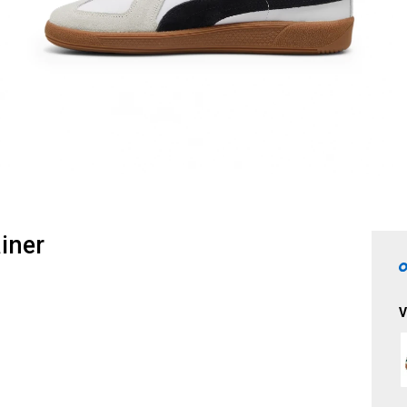
iner
V