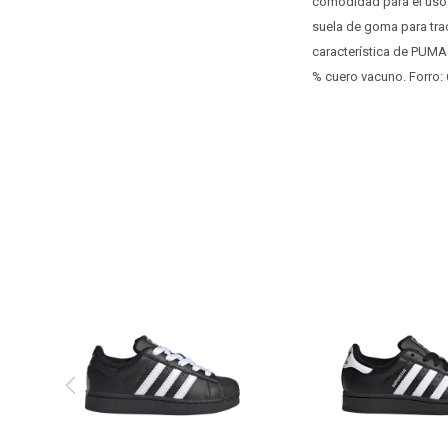
comodidad para el uso d
suela de goma para tra
característica de PUMA e
% cuero vacuno. Forro: 6