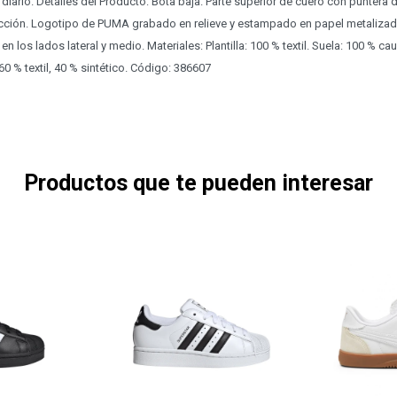
iario. Detalles del Producto: Bota baja. Parte superior de cuero con puntera 
cción. Logotipo de PUMA grabado en relieve y estampado en papel metalizado e
n los lados lateral y medio. Materiales: Plantilla: 100 % textil. Suela: 100 % ca
0 % textil, 40 % sintético. Código: 386607
Productos que te pueden interesar