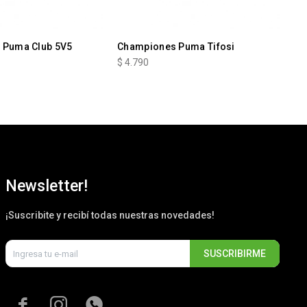
 Puma Club 5V5
Championes Puma Tifosi
Ch
$
4.790
$
4
Newsletter!
¡Suscribite y recibí todas nuestras novedades!
SUSCRIBIRME


