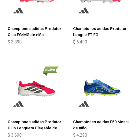
Championes adidas Predator
Championes adidas Predator
Club FG/MG de niño
League FT FG
$
3.390
$
6.490
Championes adidas Predator
Championes adidas F50 Messi
Club Lengüeta Plegable de
de niño
niño
$
3.690
$
4.290