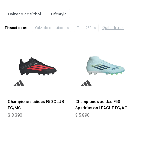
Calzado de fútbol
Lifestyle
Quitar filtros
Filtrando por:
Calzado de fútbol
Talle 060
Championes adidas F50 CLUB
Championes adidas F50
FG/MG
Sparkfusion LEAGUE FG/AG
Junior
$
3.390
$
5.890