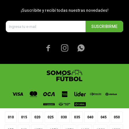
¡Suscribite y recibí todas nuestras novedades!
SUSCRIBIRME



010
015
020
025
030
035
040
045
050