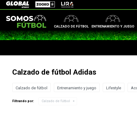
Zooko
Global Sports
Lira
CALZADO DE FÚTBOL
ENTRENAMIENTO Y JUEGO
Calzado de fútbol Adidas
Calzado de fútbol
Entrenamiento y juego
Lifestyle
Ac
Filtrando por:
Calzado de fútbol