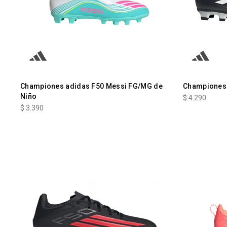
Championes adidas F50 Messi FG/MG de
Championes 
Niño
$
4.290
$
3.390