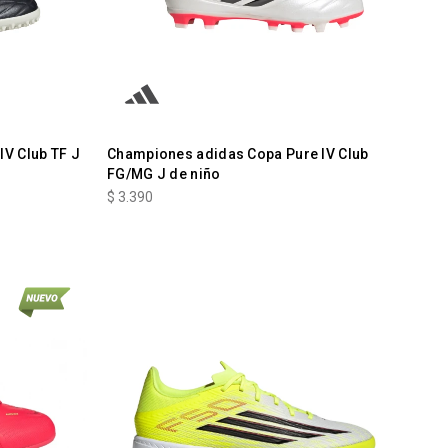
V Club TF J
Championes adidas Copa Pure IV Club
FG/MG J de niño
$
3.390