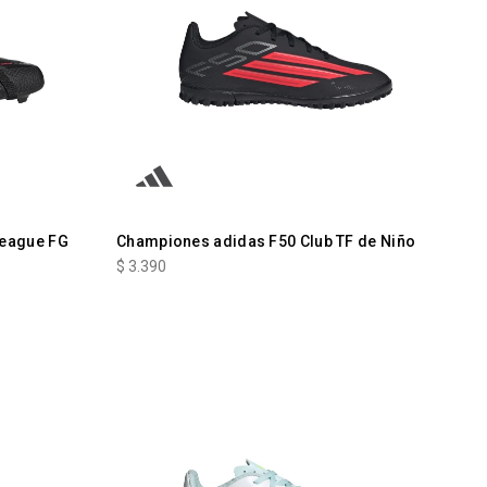
League FG
Championes adidas F50 Club TF de Niño
$
3.390