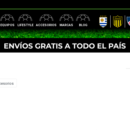
AUF
Peñarol
Nac
EQUIPOS
LIFESTYLE
ACCESORIOS
MARCAS
BLOG
cesorios