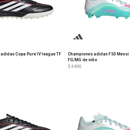
adidas Copa Pure IV league TF
Championes adidas F50 Messi
FG/MG de niño
$
4.890