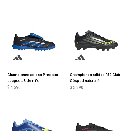
Championes adidas Predator
Championes adidas F50 Club
League JB de niño
Césped natural /
Multisuperficie
$
4.590
$
3.390