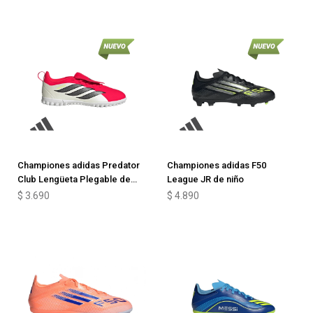
Championes adidas Predator
Championes adidas F50
Club Lengüeta Plegable de
League JR de niño
niño
$
3.690
$
4.890