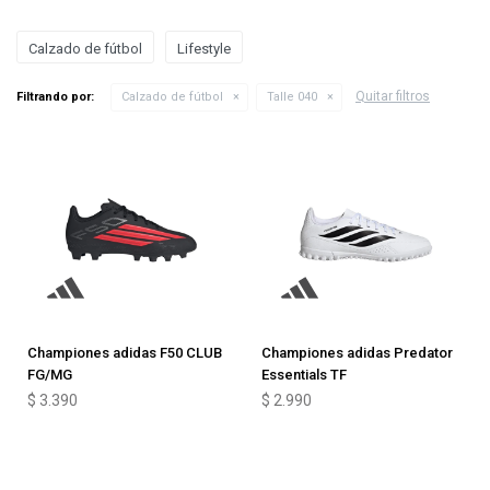
Calzado de fútbol
Lifestyle
Quitar filtros
Filtrando por:
Calzado de fútbol
Talle 040
Championes adidas F50 CLUB
Championes adidas Predator
FG/MG
Essentials TF
$
3.390
$
2.990