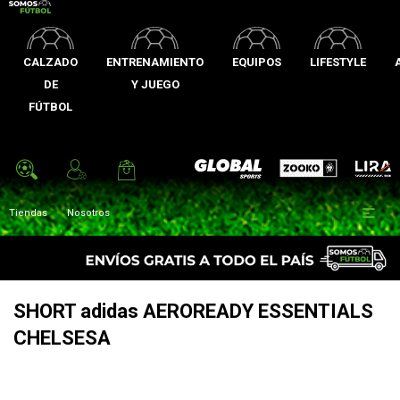
CALZADO
ENTRENAMIENTO
EQUIPOS
LIFESTYLE
DE
Y JUEGO
FÚTBOL
Zooko
Global Sports
Lira

Tiendas
Nosotros
SHORT adidas AEROREADY ESSENTIALS
CHELSESA