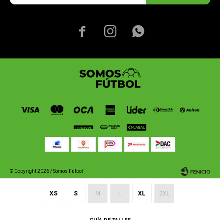



© Copyright 2026 / Somos Fútbol
XS
S
M
L
XL
2XL