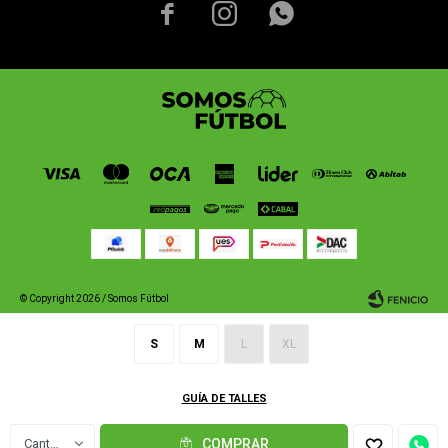



© Copyright 2026 / Somos Fútbol
S
M
L
XL
GUÍA DE TALLES
Fenicio
1
COMPRAR