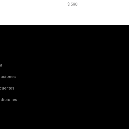
$
590
ar
luciones
ecuentes
ndiciones