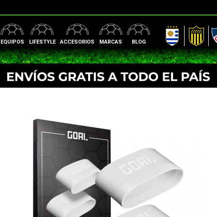
AUF
Peñarol
Nac
EQUIPOS
LIFESTYLE
ACCESORIOS
MARCAS
BLOG