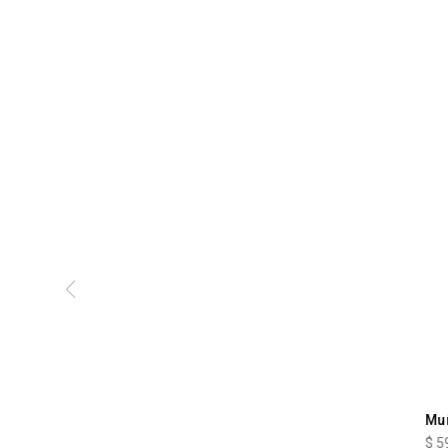
Mu
$
5