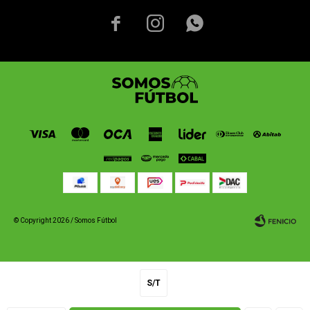



© Copyright 2026 / Somos Fútbol
S/T