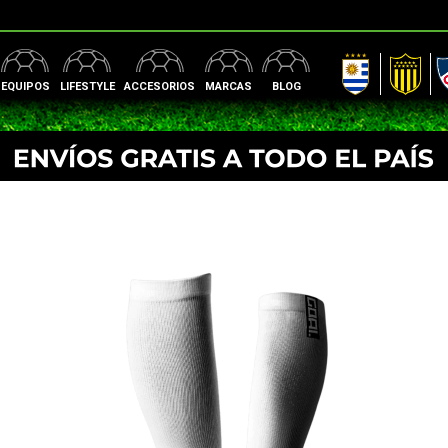
AUF
Peñarol
Nac
EQUIPOS
LIFESTYLE
ACCESORIOS
MARCAS
BLOG