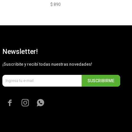
$
890
$
8
Newsletter!
¡Suscribite y recibí todas nuestras novedades!
SUSCRIBIRME


