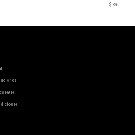
$
890
ar
luciones
ecuentes
ndiciones