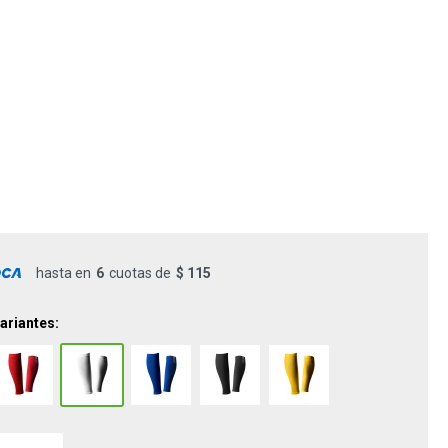
hasta en
6
cuotas de
$ 115
ariantes: