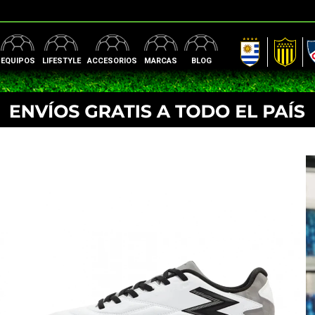
AUF
Peñarol
Nac
EQUIPOS
LIFESTYLE
ACCESORIOS
MARCAS
BLOG