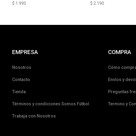
$
1.990
$
2.190
EMPRESA
COMPRA
Nosotros
Cómo compr
Contacto
Envíos y devo
Tienda
Preguntas fr
Términos y condiciones Somos Fútbol
Termino y Co
Trabaja con Nosotros