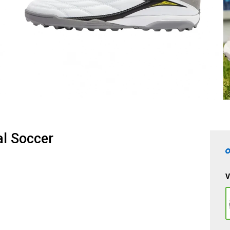
l Soccer
V