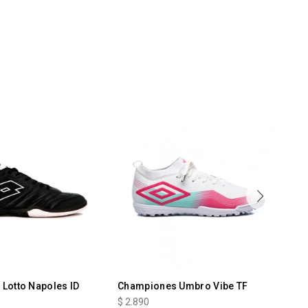
Lotto Napoles ID
Championes Umbro Vibe TF
Ch
Fx
$
2.890