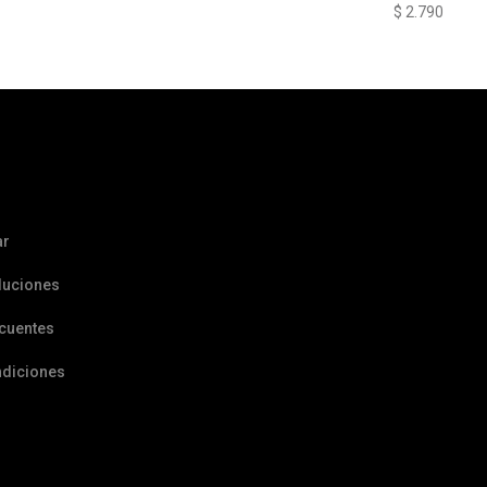
$
2.790
ar
luciones
ecuentes
ndiciones