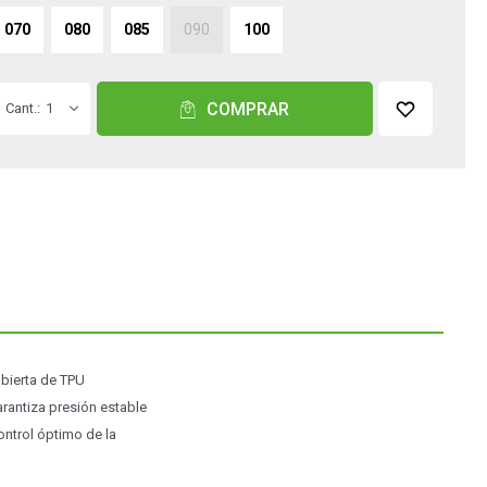
070
080
085
090
100
COMPRAR
1
ubierta de TPU
arantiza presión estable
ontrol óptimo de la