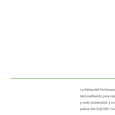
La Pelota MS Profession
termoadherido para resi
y vuelo predecible, y c
pelota W672427901 Có