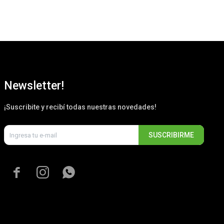
$
2
Newsletter!
¡Suscribite y recibí todas nuestras novedades!
SUSCRIBIRME


