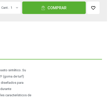
COMPRAR
1
asto sintético. Su
TF (goma de turf)
án diseñados para
 durante
les característicos de