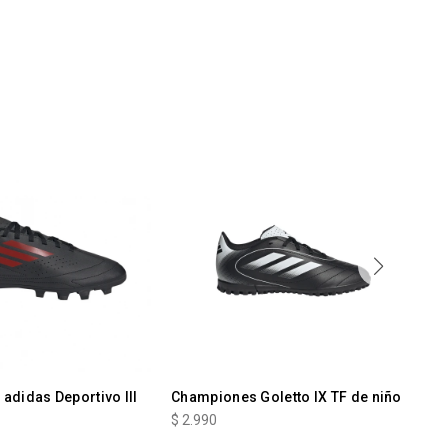
adidas Deportivo III
Championes Goletto IX TF de niño
Ch
Es
$
2.990
$
2