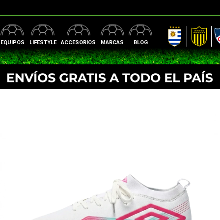
AUF
Peñarol
Nac
EQUIPOS
LIFESTYLE
ACCESORIOS
MARCAS
BLOG