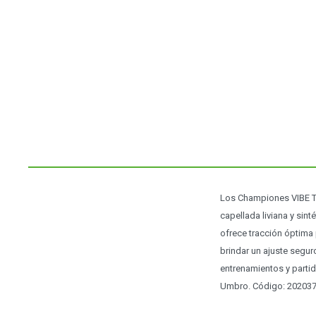
Los Championes VIBE TF
capellada liviana y sin
ofrece tracción óptima 
brindar un ajuste segu
entrenamientos y partid
Umbro. Código: 20203