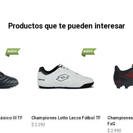
Productos que te pueden interesar
sico III TF
Championes Lotto Lecce Fútbol TF
Championes 
FxG
$
2.290
$
2.990