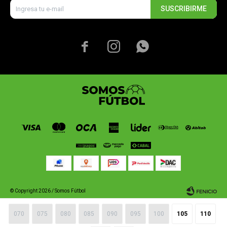
SUSCRIBIRME



© Copyright 2026 / Somos Fútbol
070
075
080
085
090
095
100
105
110