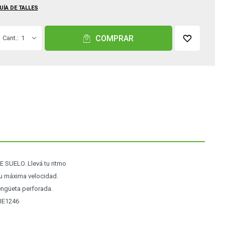
UÍA DE TALLES
COMPRAR
1
UELO. Llevá tu ritmo
tu máxima velocidad.
engüeta perforada.
 IE1246