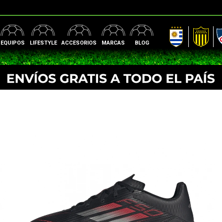
AUF
Peñarol
Nac
EQUIPOS
LIFESTYLE
ACCESORIOS
MARCAS
BLOG