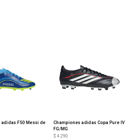
adidas F50 Messi de
Championes adidas Copa Pure IV
Ch
FG/MG
$
4
$
4.290