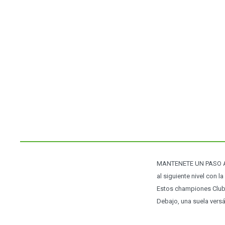
MANTENETE UN PASO A
al siguiente nivel con 
Estos championes Club 
Debajo, una suela versát