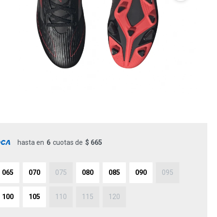
hasta en
6
cuotas de
$ 665
065
070
075
080
085
090
095
100
105
110
115
120