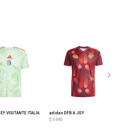
EY VISITANTE ITALIA
adidas DFB A JSY
Te
Ju
$
5.690
$
5