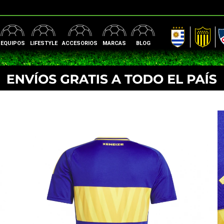
AUF
Peñarol
Nac
EQUIPOS
LIFESTYLE
ACCESORIOS
MARCAS
BLOG