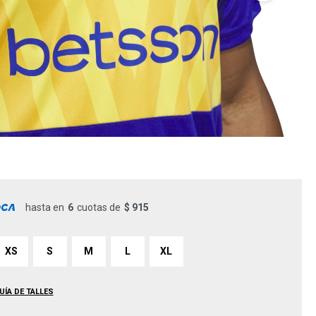
hasta en
6
cuotas de
$ 915
XS
S
M
L
XL
UÍA DE TALLES