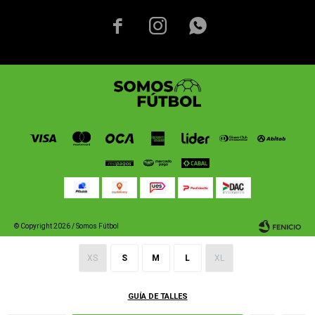



© Copyright 2026 / Somos Fútbol
XS
S
M
L
XL
GUÍA DE TALLES