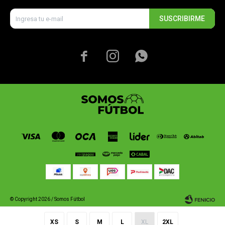
SUSCRIBIRME



© Copyright 2026 / Somos Fútbol
XS
S
M
L
XL
2XL