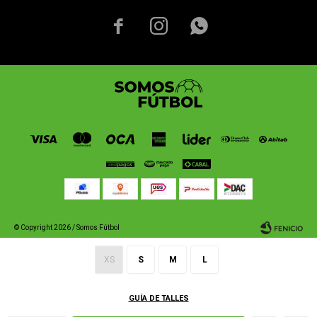



© Copyright 2026 / Somos Fútbol
XS
S
M
L
GUÍA DE TALLES