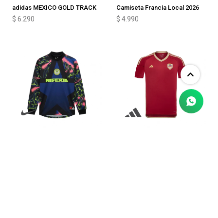
adidas MEXICO GOLD TRACK
Camiseta Francia Local 2026
$
6.290
$
4.990
CAMISETA NIKE HOLLYWOOD
CAMISETA adidas PRIMERA
KEEPER
EQUIPACION
$
4.990
$
4.690