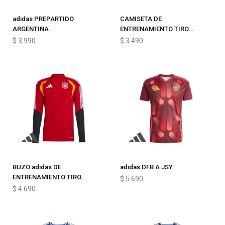
adidas PREPARTIDO
CAMISETA DE
ARGENTINA
ENTRENAMIENTO TIRO
ALEMANIA 26
$
3.990
$
3.490
BUZO adidas DE
adidas DFB A JSY
ENTRENAMIENTO TIRO
$
5.690
TRAINING ALEMANIA 26
$
4.690