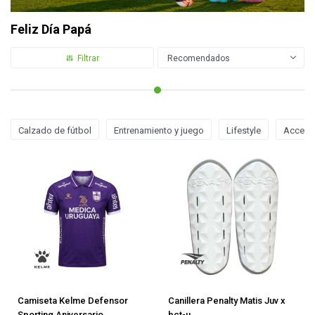
Feliz Día Papá
Recomendados
Calzado de fútbol
Entrenamiento y juego
Lifestyle
Acceso
Camiseta Kelme Defensor
Canillera Penalty Matis Juv x
Sporting Aniversario
bct-u