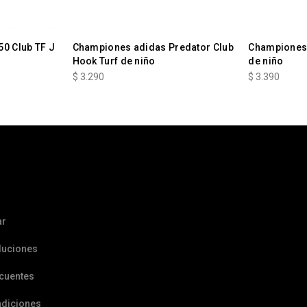
0 Club TF J
Championes adidas Predator Club
Championes 
Hook Turf de niño
de niño
$
3.290
$
3.390
ar
luciones
ecuentes
ndiciones