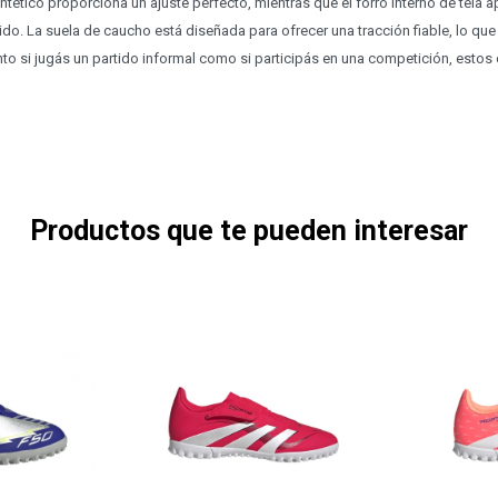
sintético proporciona un ajuste perfecto, mientras que el forro interno de tela
do. La suela de caucho está diseñada para ofrecer una tracción fiable, lo que
anto si jugás un partido informal como si participás en una competición, esto
Productos que te pueden interesar