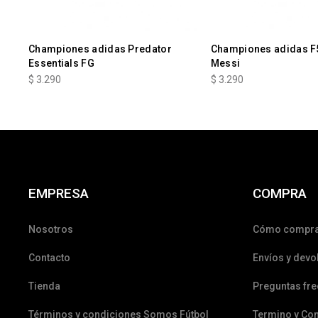
Championes adidas Predator
Championes adidas F5
Essentials FG
Messi
$
3.290
$
3.290
EMPRESA
COMPRA
Nosotros
Cómo compr
Contacto
Envíos y devo
Tienda
Preguntas fr
Términos y condiciones Somos Fútbol
Termino y Co