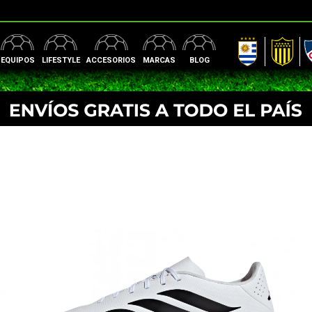
AUF
Peñarol
Nac
EQUIPOS
LIFESTYLE
ACCESORIOS
MARCAS
BLOG