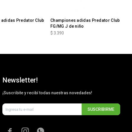
adidas Predator Club
Championes adidas Predator Club
Ch
FG/MG J de niño
FG
$
3.390
$
3
Newsletter!
¡Suscribite y recibí todas nuestras novedades!
SUSCRIBIRME


