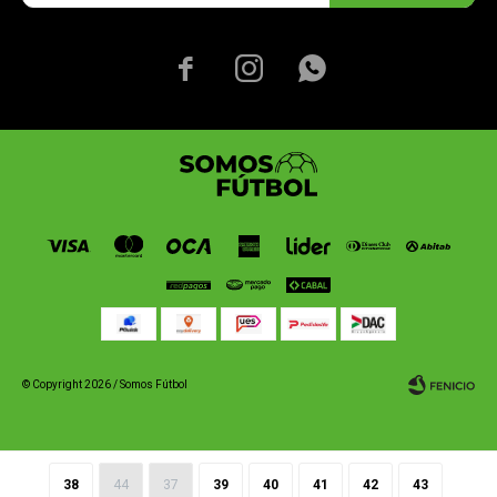



© Copyright 2026 / Somos Fútbol
38
44
37
39
40
41
42
43