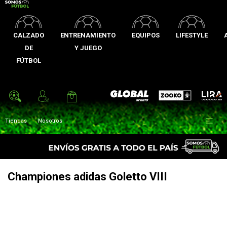
CALZADO
ENTRENAMIENTO
EQUIPOS
LIFESTYLE
DE
Y JUEGO
FÚTBOL
Zooko
Global Sports
Lira

Tiendas
Nosotros
Championes adidas Goletto VIII