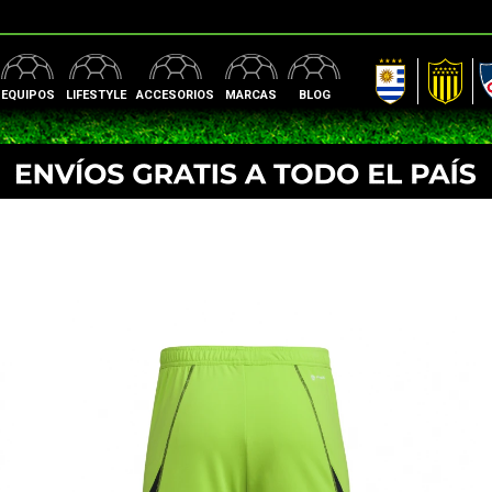
AUF
Peñarol
Nac
EQUIPOS
LIFESTYLE
ACCESORIOS
MARCAS
BLOG