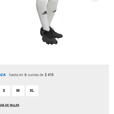
hasta en
6
cuotas de
$ 415
S
M
XL
UÍA DE TALLES