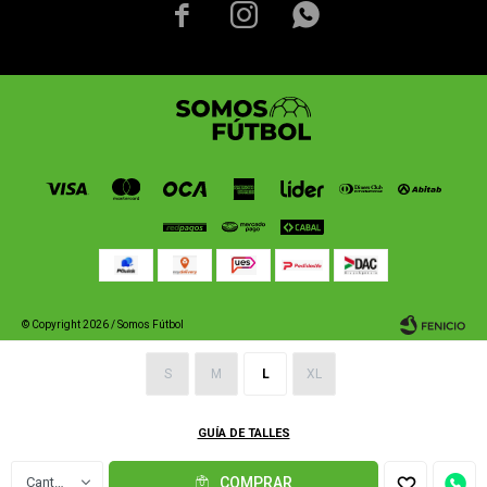



© Copyright 2026 / Somos Fútbol
S
M
L
XL
GUÍA DE TALLES
Fenicio
1
COMPRAR