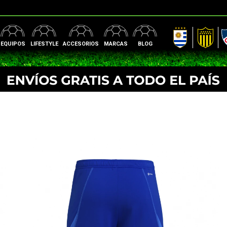
AUF
Peñarol
Nac
EQUIPOS
LIFESTYLE
ACCESORIOS
MARCAS
BLOG