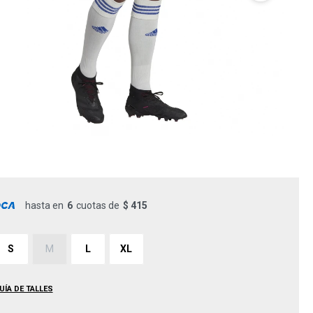
hasta en
6
cuotas de
$ 415
S
M
L
XL
UÍA DE TALLES