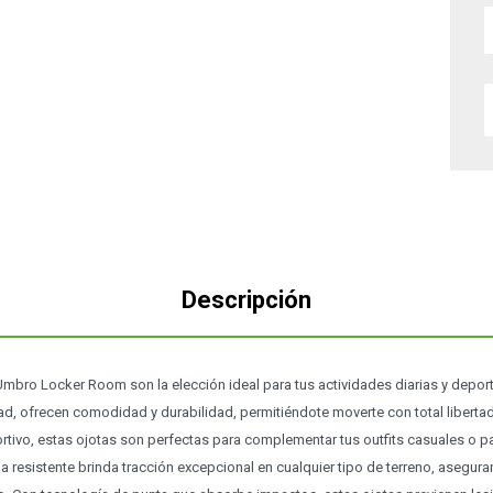
Descripción
mbro Locker Room son la elección ideal para tus actividades diarias y depor
dad, ofrecen comodidad y durabilidad, permitiéndote moverte con total liberta
tivo, estas ojotas son perfectas para complementar tus outfits casuales o pa
a resistente brinda tracción excepcional en cualquier tipo de terreno, asegura