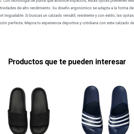
. Con tecnología de punta que absorbe impactos, estas ojotas previenen lesi
ctividades de alto rendimiento. Su diseño ergonómico se adapta a la forma de
t inigualable. Si buscas un calzado versátil, resistente y con estilo, las ojo
ón perfecta. Mejora tu experiencia deportiva y cotidiana con este calzado de
Productos que te pueden interesar