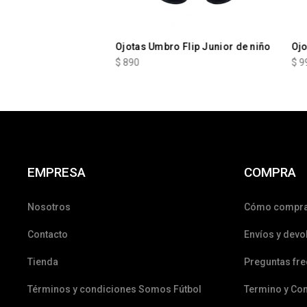
Ojotas Umbro Flip Junior de niño
Oj
$
890
$
9
EMPRESA
COMPRA
Nosotros
Cómo compr
Contacto
Envíos y devo
Tienda
Preguntas fr
Términos y condiciones Somos Fútbol
Termino y Co