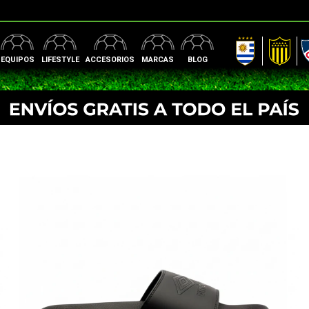
AUF
Peñarol
Nac
EQUIPOS
LIFESTYLE
ACCESORIOS
MARCAS
BLOG