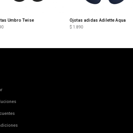
otas Umbro Twise
Ojotas adidas Adilette Aqua
90
$
1.890
ar
luciones
ecuentes
ndiciones