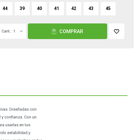
44
39
40
41
42
43
45
COMPRAR
1
tivas. Diseñadas con
d y confianza. Con un
ra usarlas en tus
ndo estabilidad y