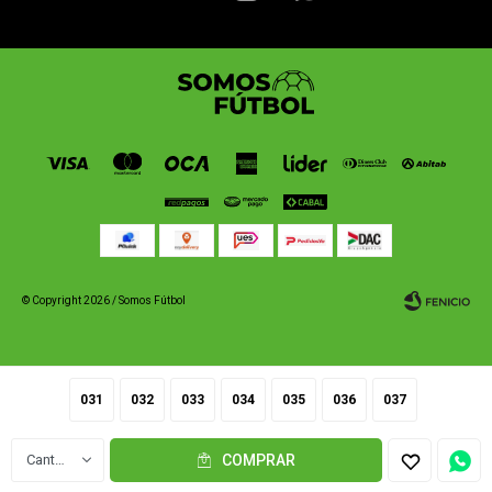
© Copyright 2026 / Somos Fútbol
031
032
033
034
035
036
037
Fenicio
1
COMPRAR