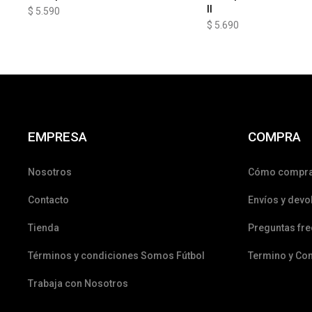
II
$
5.590
$
5.690
EMPRESA
COMPRA
Nosotros
Cómo compr
Contacto
Envíos y devo
Tienda
Preguntas fr
Términos y condiciones Somos Fútbol
Termino y Co
Trabaja con Nosotros