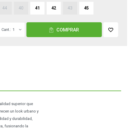
44
40
41
42
43
45
COMPRAR
1
lidad superior que
frecen un look urbano y
didad y durabilidad,
a, fusionando la