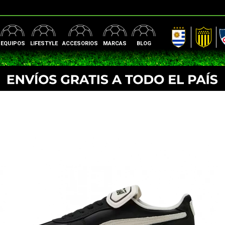
AUF
Peñarol
Nac
EQUIPOS
LIFESTYLE
ACCESORIOS
MARCAS
BLOG