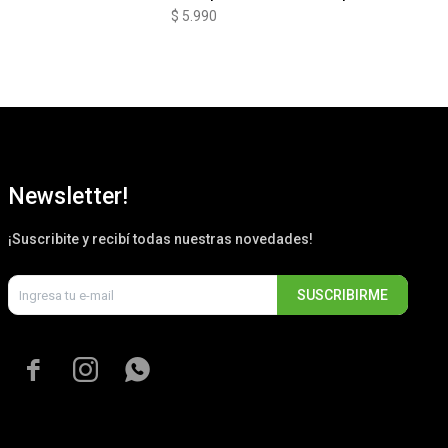
Sp
$
5.990
$
5
Newsletter!
¡Suscribite y recibí todas nuestras novedades!
SUSCRIBIRME


