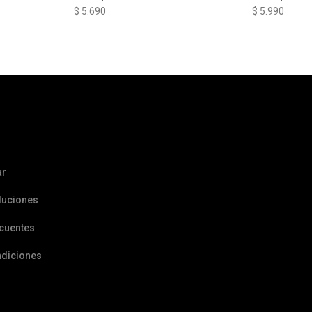
$
5.690
$
5.990
ar
luciones
ecuentes
ndiciones