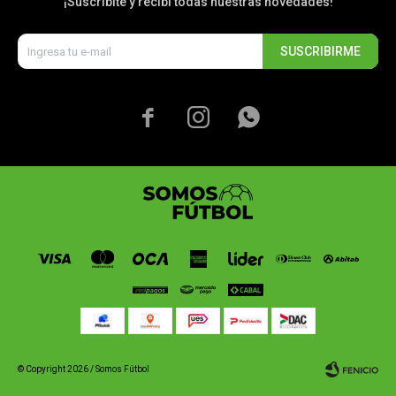
¡Suscribite y recibí todas nuestras novedades!
SUSCRIBIRME



© Copyright 2026 / Somos Fútbol