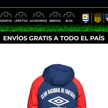
AUF
Peñarol
Nac
EQUIPOS
LIFESTYLE
ACCESORIOS
MARCAS
BLOG