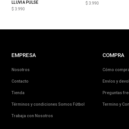
LLUVIA PULSE
$
3.990
$
3.990
EMPRESA
COMPRA
Nosotros
Cómo compr
Contacto
Envíos y devo
Tienda
Preguntas fr
Términos y condiciones Somos Fútbol
Termino y Co
Trabaja con Nosotros