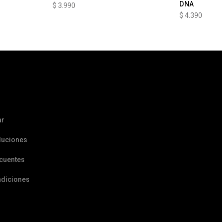
DNA
$
3.990
$
4.390
ar
luciones
ecuentes
ndiciones