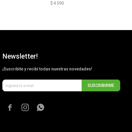
$
4.590
$
4
Newsletter!
¡Suscribite y recibí todas nuestras novedades!
SUSCRIBIRME


