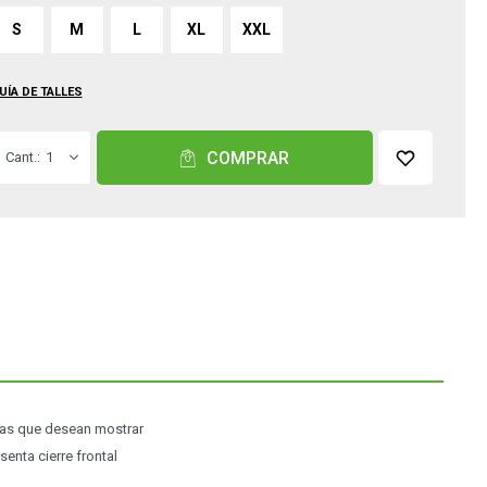
S
M
L
XL
XXL
UÍA DE TALLES
COMPRAR
1
chas que desean mostrar
enta cierre frontal