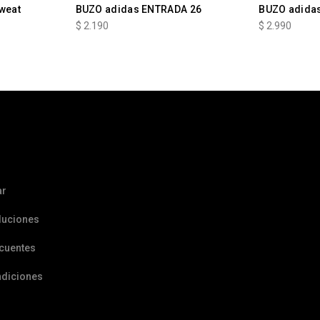
weat
BUZO adidas ENTRADA 26
BUZO adida
$
2.190
$
2.990
ar
luciones
ecuentes
ndiciones