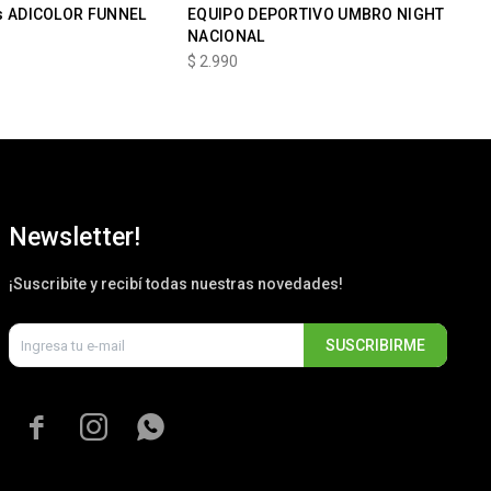
s ADICOLOR FUNNEL
EQUIPO DEPORTIVO UMBRO NIGHT
BU
NACIONAL
PO
$
2.990
$
2
Newsletter!
¡Suscribite y recibí todas nuestras novedades!
SUSCRIBIRME


