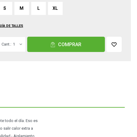
S
M
L
XL
UÍA DE TALLES
COMPRAR
1
e todo el día. Eso es
salir calor extra a
bilidad - Aislamiento