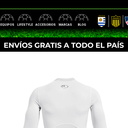
AUF
Peñarol
Nac
EQUIPOS
LIFESTYLE
ACCESORIOS
MARCAS
BLOG