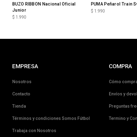
BUZO RIBBON Nacional Oficial
PUMA Peñarol Train S
Junior
$
1.990
$
1.990
EMPRESA
COMPRA
Nosotros
Cómo compr
Contacto
Envíos y devo
Tienda
Preguntas fr
Términos y condiciones Somos Fútbol
Termino y Co
Trabaja con Nosotros