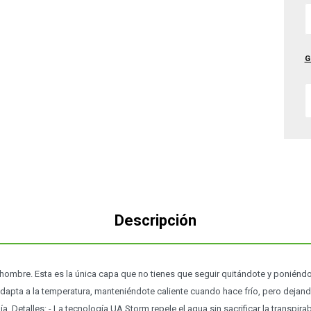
G
Descripción
ombre. Esta es la única capa que no tienes que seguir quitándote y poniéndot
dapta a la temperatura, manteniéndote caliente cuando hace frío, pero dejando 
. Detalles: - La tecnología UA Storm repele el agua sin sacrificar la transpira