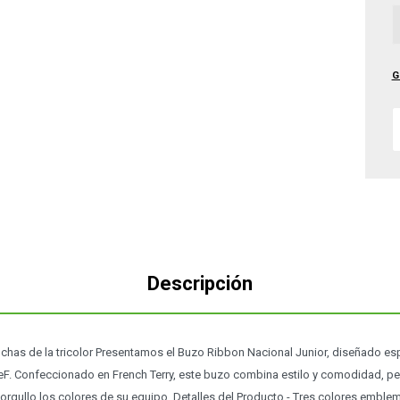
G
Descripción
chas de la tricolor Presentamos el Buzo Ribbon Nacional Junior, diseñado es
eF. Confeccionado en French Terry, este buzo combina estilo y comodidad, pe
orgullo los colores de su equipo. Detalles del Producto - Tres colores emble