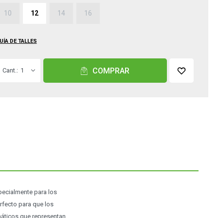
10
12
14
16
UÍA DE TALLES
COMPRAR
1
pecialmente para los
rfecto para que los
máticos que representan