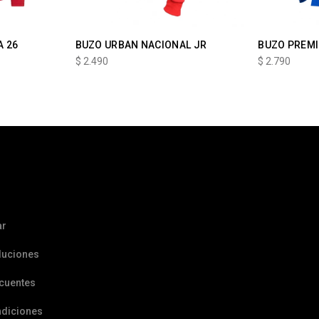
A 26
BUZO URBAN NACIONAL JR
BUZO PREMI
$
2.490
$
2.790
ar
luciones
ecuentes
ndiciones