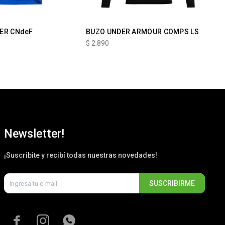
ER CNdeF
BUZO UNDER ARMOUR COMPS LS
Bu
Na
$
2.890
$
2
Newsletter!
¡Suscribite y recibí todas nuestras novedades!
SUSCRIBIRME


