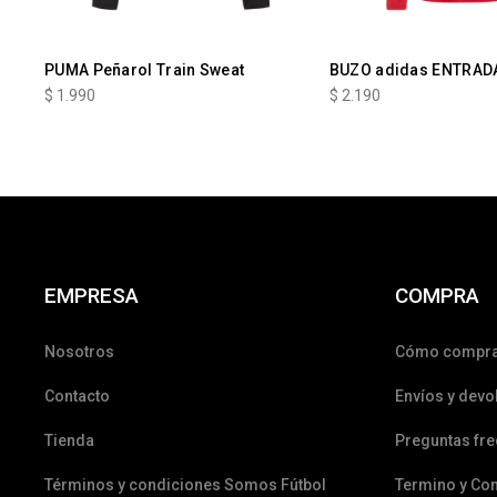
PUMA Peñarol Train Sweat
BUZO adidas ENTRAD
$
1.990
$
2.190
EMPRESA
COMPRA
Nosotros
Cómo compr
Contacto
Envíos y devo
Tienda
Preguntas fr
Términos y condiciones Somos Fútbol
Termino y Co