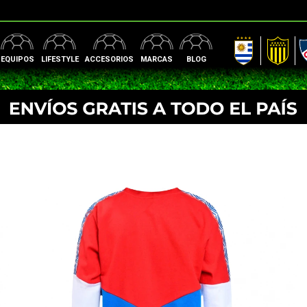
AUF
Peñarol
Nac
EQUIPOS
LIFESTYLE
ACCESORIOS
MARCAS
BLOG