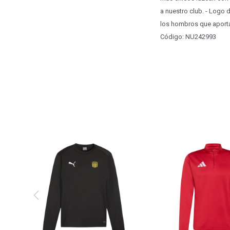
a nuestro club. - Logo d
los hombros que aportan
Código: NU242993