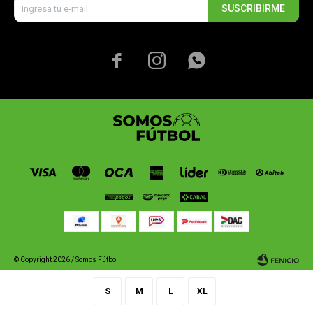
SUSCRIBIRME



© Copyright 2026 / Somos Fútbol
S
M
L
XL