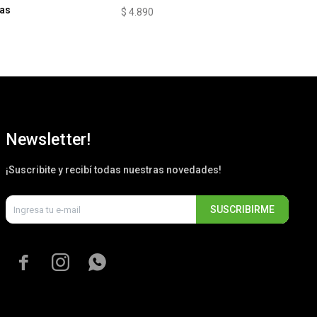
as
$
4.890
$
5
Newsletter!
¡Suscribite y recibí todas nuestras novedades!
SUSCRIBIRME


