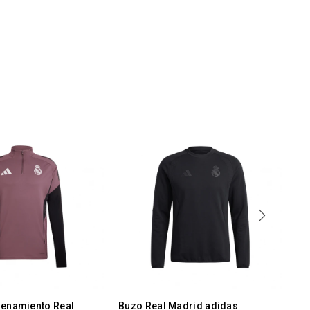
renamiento Real
Buzo Real Madrid adidas
BU