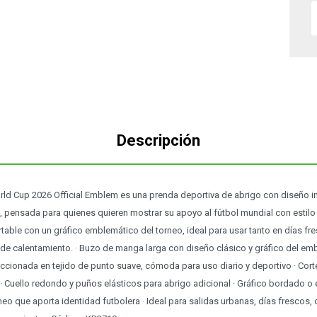
Descripción
rld Cup 2026 Official Emblem es una prenda deportiva de abrigo con diseño i
6, pensada para quienes quieren mostrar su apoyo al fútbol mundial con esti
rtable con un gráfico emblemático del torneo, ideal para usar tanto en días f
de calentamiento. · Buzo de manga larga con diseño clásico y gráfico del embl
cionada en tejido de punto suave, cómoda para uso diario y deportivo · Cort
 · Cuello redondo y puños elásticos para abrigo adicional · Gráfico bordado 
neo que aporta identidad futbolera · Ideal para salidas urbanas, días frescos