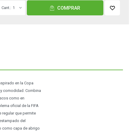
COMPRAR
1
nspirado en la Copa
lo y comodidad. Combina
rescos como en
ema oficial de la FIFA
e regular que permite
o estampado del
, o como capa de abrigo