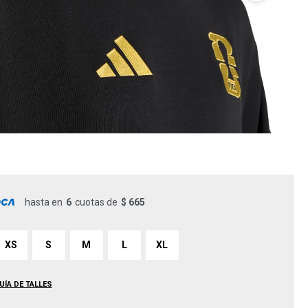
hasta en
6
cuotas de
$ 665
XS
S
M
L
XL
UÍA DE TALLES