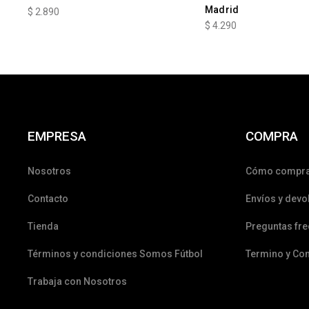
Madrid
$
2.890
$
4.290
EMPRESA
COMPRA
Nosotros
Cómo compr
Contacto
Envíos y devo
Tienda
Preguntas fr
Términos y condiciones Somos Fútbol
Termino y Co
Trabaja con Nosotros