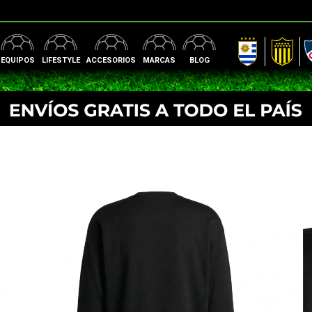
AUF
Peñarol
Nac
EQUIPOS
LIFESTYLE
ACCESORIOS
MARCAS
BLOG