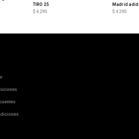
TIRO 25
Madrid adid
$
4.290
$
4.290
ar
luciones
ecuentes
ndiciones