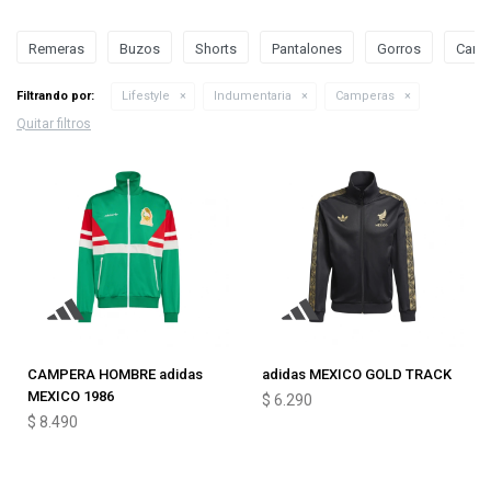
Remeras
Buzos
Shorts
Pantalones
Gorros
Camp
Filtrando por:
Lifestyle
Indumentaria
Camperas
Quitar filtros
CAMPERA HOMBRE adidas
adidas MEXICO GOLD TRACK
MEXICO 1986
$
6.290
$
8.490