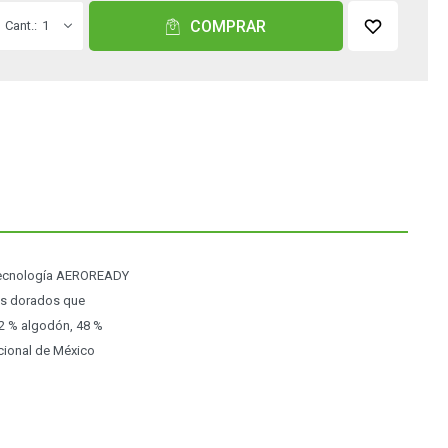
COMPRAR
1
 tecnología AEROREADY
les dorados que
 52 % algodón, 48 %
acional de México