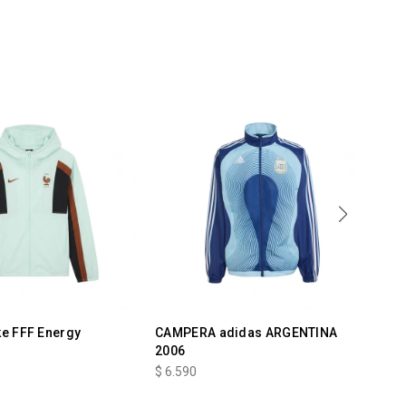
e FFF Energy
CAMPERA adidas ARGENTINA
CA
2006
AN
$
6.590
$
6