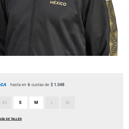
hasta en
6
cuotas de
$ 1.048
XS
S
M
L
XL
UÍA DE TALLES