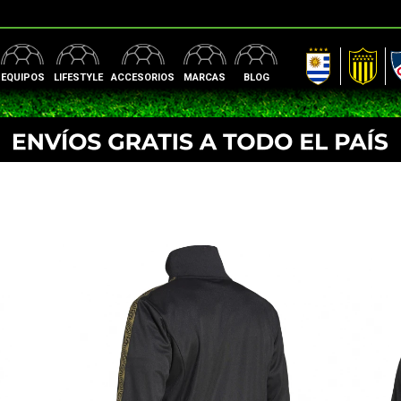
AUF
Peñarol
Nac
EQUIPOS
LIFESTYLE
ACCESORIOS
MARCAS
BLOG