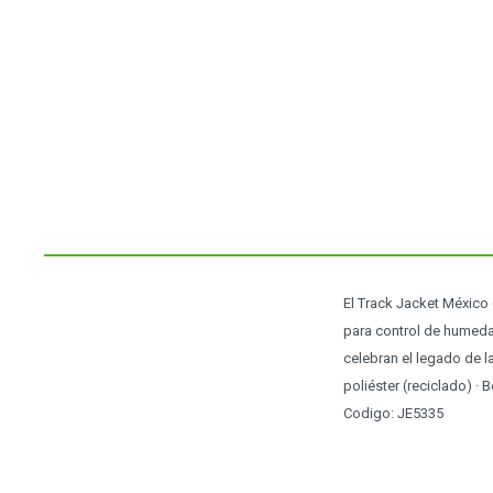
El Track Jacket México
para control de humedad
celebran el legado de la
poliéster (reciclado) ·
Codigo: JE5335